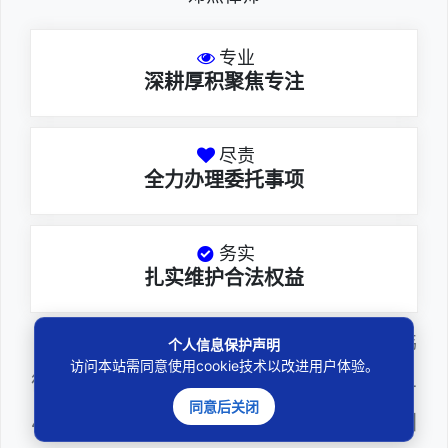
专业
深耕厚积聚焦专注
尽责
全力办理委托事项
务实
扎实维护合法权益
邓杰律师，法律硕士，执业于北京市炜
个人信息保护声明
访问本站需同意使用cookie技术以改进用户体验。
衡（深圳）律师事务所，律师执业证号为14
同意后关闭
403201810022100，现（或曾）兼任深圳