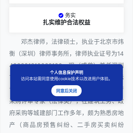
务实
扎实维护合法权益
邓杰律师，法律硕士，执业于北京市炜
衡（深圳）律师事务所，律师执业证号为14
403201810022100，现（或曾）兼任深圳
个人信息保护声明
市某区建筑工务署公职律师、建设工程定标
访问本站需同意使用cookie技术以改进用户体验。
专家、深圳市人民政府听证员、深圳市政府
同意后关闭
采购评审专家（法律类），在建筑工务、政
府采购等城建部门工作多年，颇为熟悉房地
产（商品房预售纠纷、二手房买卖纠纷