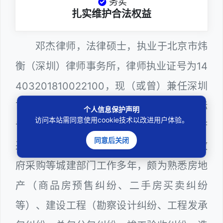
务实
扎实维护合法权益
邓杰律师，法律硕士，执业于北京市炜
衡（深圳）律师事务所，律师执业证号为14
403201810022100，现（或曾）兼任深圳
市某区建筑工务署公职律师、建设工程定标
个人信息保护声明
访问本站需同意使用cookie技术以改进用户体验。
专家、深圳市人民政府听证员、深圳市政府
同意后关闭
采购评审专家（法律类），在建筑工务、政
府采购等城建部门工作多年，颇为熟悉房地
产（商品房预售纠纷、二手房买卖纠纷
等）、建设工程（勘察设计纠纷、工程发承