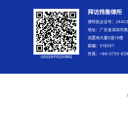
拜访炜衡律所
律所执业证号：244032
地址：广东省深圳市南
润置地大厦D座19楼
邮编：518057
传真：+86-0755-829
扫码后用手机访问网站