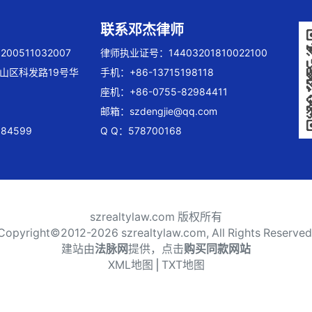
联系邓杰律师
00511032007
律师执业证号：14403201810022100
山区科发路19号华
手机：+86-13715198118
座机：+86-0755-82984411
邮箱：
szdengjie@qq.com
84599
Q Q：578700168
szrealtylaw.com 版权所有
Copyright©2012-
2026 szrealtylaw.com, All Rights Reserved
建站由
法脉网
提供，点击
购买同款网站
XML地图
⎪
TXT地图