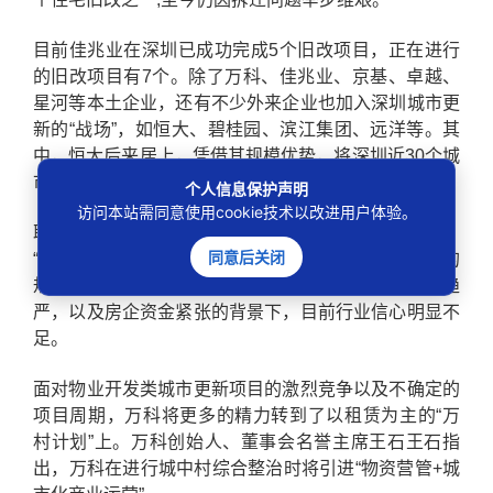
目前佳兆业在深圳已成功完成5个旧改项目，正在进行
的旧改项目有7个。除了万科、佳兆业、京基、卓越、
星河等本土企业，还有不少外来企业也加入深圳城市更
新的“战场”，如恒大、碧桂园、滨江集团、远洋等。其
中，恒大后来居上，凭借其规模优势，将深圳近30个城
市更新项目收入囊中。
个人信息保护声明
访问本站需同意使用cookie技术以改进用户体验。
耿延良指出，如今获得优质的城市更新项目越来越难，
同意后关闭
“另外，项目的推进受到政府政策的限制，所以项目的
规划审批也比过去更难、耗时更长。”在房地产调控趋
严，以及房企资金紧张的背景下，目前行业信心明显不
足。
面对物业开发类城市更新项目的激烈竞争以及不确定的
项目周期，万科将更多的精力转到了以租赁为主的“万
村计划”上。万科创始人、董事会名誉主席王石王石指
出，万科在进行城中村综合整治时将引进“物资营管+城