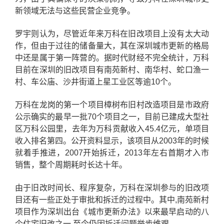
新领域无法与这些民营企业竞争。
罗宇则认为，尽管近年来万科在旧改项目上没有太大动
作，但由于过往的储备量大，其在深圳城市更新的格局
中还是属于第一阵营的。据时代财经不完全统计，万科
目前在深圳的旧改项目有南苑新村、南华村、蛇口渔一
村、车公庙、沙井街道上星工业区等逾10个。
万科在龙岗的第一个项目樟树布旧村改造项目是市政府
公示确实的最早一批70个项目之一，目前已建成大型社
区万科公园里，去年为万科贡献收入45.4亿元，单项目
收入排名第四。公开资料显示，该项目从2003年的时候
就着手推进，2007开始拆迁，2013年左右首期才入市
销售，整个周期耗时长达十年。
由于旧改时间长、程序复杂，万科在深圳参与的旧改项
目还有一些正处于审批和拆迁的过程中。其中,南苑新村
项目作为深圳出台《城市更新办法》以来最早启动的八
个住宅旧改之一,至今仍因拆迁问题举步维艰。