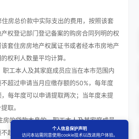
住房总价款中实际支出的费用，按照该套
地产权登记部门登记备案的购房合同列明的权
照该套住房房地产权属证书或者经本市房地产
明的权利人数量平均计算。
，职工本人及其家庭成员应当在本市范围内
不超过申请当月应缴存额的50%，每年度
额，每年度可以申请提取两次；当年度未提
计提取。
住房的贷款本息的，职工本人及其家庭成员
个人信息保护声明
额不超过职工上月实际还贷额；职工本人及其
访问本站需同意使用cookie技术以改进用户体验。