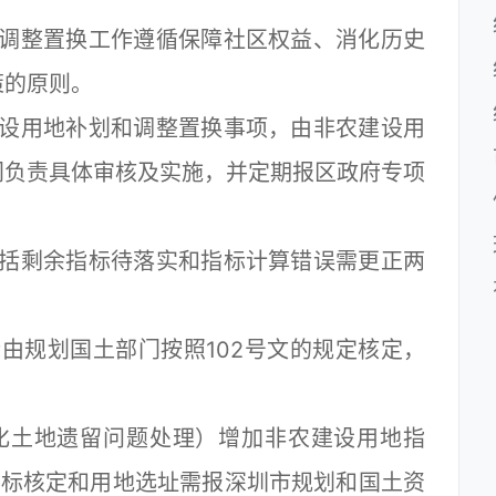
整置换工作遵循保障社区权益、消化历史
策的原则。
用地补划和调整置换事项，由非农建设用
门负责具体审核及实施，并定期报区政府专项
剩余指标待落实和指标计算错误需更正两
规划国土部门按照102号文的规定核定，
土地遗留问题处理）增加非农建设用地指
指标核定和用地选址需报深圳市规划和国土资