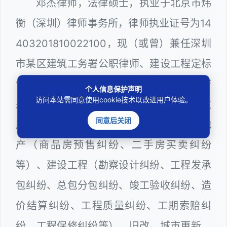
邓杰律师，法律硕士，执业于北京市炜
衡（深圳）律师事务所，律师执业证号为14
403201810022100，现（或曾）兼任深圳
市某区建筑工务署公职律师、建设工程定标
专家、深圳市人民政府听证员、深圳市政府
个人信息保护声明
访问本站需同意使用cookie技术以改进用户体验。
采购评审专家（法律类），在建筑工务、政
同意后关闭
府采购等城建部门工作多年，颇为熟悉房地
产（商品房预售纠纷、二手房买卖纠纷
等）、建设工程（勘察设计纠纷、工程发承
包纠纷、总包分包纠纷、竣工验收纠纷、造
价结算纠纷、工程质量纠纷、工期索赔纠
纷、工程保修纠纷等）、旧改、城市更新、