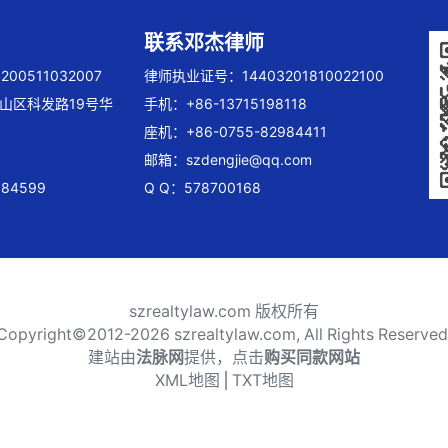
联系邓杰律师
00511032007
律师执业证号：14403201810022100
山区科发路19号华
手机：+86-13715198118
座机：+86-0755-82984411
邮箱：
szdengjie@qq.com
84599
Q Q：578700168
szrealtylaw.com 版权所有
Copyright©2012-
2026 szrealtylaw.com, All Rights Reserved
建站由
法脉网
提供，点击
购买同款网站
XML地图
⎪
TXT地图