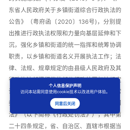
东省人民政府关于乡镇街道综合行政执法的
公告》（粤府函〔2020〕136号)，分别提
出推进行政执法权限和力量向基层延伸和下
沉，强化乡镇和街道的统一指挥和统筹协调
职责，以乡镇和街道名义开展执法工作；法
律、法规、规章规定的由县级人民政府及其
行政执法部门行使的部分行政处罚权按规定
个人信息保护声明
调整由镇街实施。2021年1月，全国人大常
访问本站需同意使用cookie技术以改进用户体验。
委会修订通过《中华人民共和国行政处罚
同意后关闭
法》（以下简称《行政处罚法》），其中第
二十四条规定，省、自治区、直辖市根据当