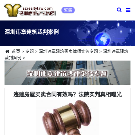
繁體
深圳违章建筑裁判案例
首页
>
专题
>
深圳违章建筑买卖律师实务专题
>
深圳违章建筑
裁判案例
>
违建房屋买卖合同有效吗？法院实判真相曝光