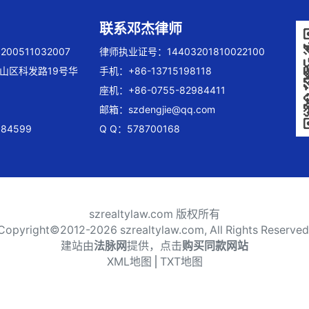
联系邓杰律师
00511032007
律师执业证号：14403201810022100
山区科发路19号华
手机：+86-13715198118
座机：+86-0755-82984411
邮箱：
szdengjie@qq.com
84599
Q Q：578700168
szrealtylaw.com 版权所有
Copyright©2012-
2026 szrealtylaw.com, All Rights Reserved
建站由
法脉网
提供，点击
购买同款网站
XML地图
⎪
TXT地图