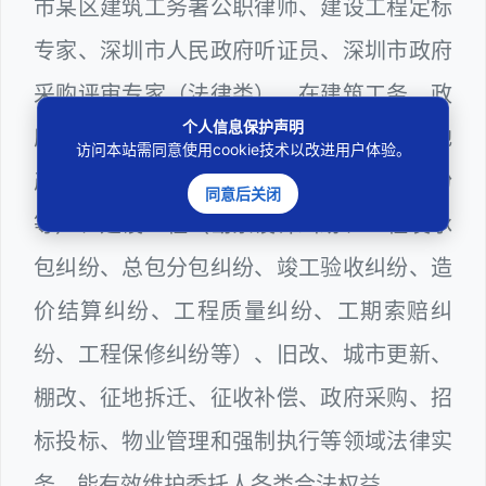
市某区建筑工务署公职律师、建设工程定标
专家、深圳市人民政府听证员、深圳市政府
采购评审专家（法律类），在建筑工务、政
个人信息保护声明
府采购等城建部门工作多年，颇为熟悉房地
访问本站需同意使用cookie技术以改进用户体验。
产（商品房预售纠纷、二手房买卖纠纷
同意后关闭
等）、建设工程（勘察设计纠纷、工程发承
包纠纷、总包分包纠纷、竣工验收纠纷、造
价结算纠纷、工程质量纠纷、工期索赔纠
纷、工程保修纠纷等）、旧改、城市更新、
棚改、征地拆迁、征收补偿、政府采购、招
标投标、物业管理和强制执行等领域法律实
务，能有效维护委托人各类合法权益。