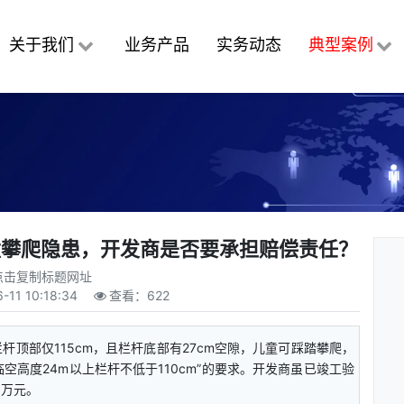
关于我们
业务产品
实务动态
典型案例
童攀爬隐患，开发商是否要承担赔偿责任？
点击复制标题网址
-11 10:18:34
查看：
622
顶部仅115cm，且栏杆底部有27cm空隙，儿童可踩踏攀爬，
空高度24m以上栏杆不低于110cm”的要求。开发商虽已竣工验
6万元。