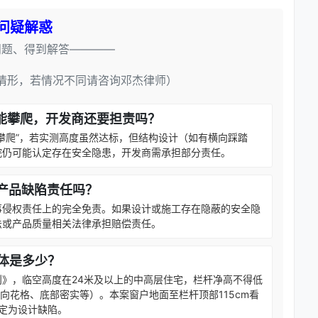
问疑解惑
问题、得到解答————
情形，若情况不同请咨询邓杰律师）
能攀爬，开发商还要担责吗？
攀爬”，若实测高度虽然达标，但结构设计（如有横向踩踏
院仍可能认定存在安全隐患，开发商需承担部分责任。
产品缺陷责任吗？
事侵权责任上的完全免责。如果设计或施工存在隐蔽的安全隐
法或产品质量相关法律承担赔偿责任。
体是多少？
》，临空高度在24米及以上的中高层住宅，栏杆净高不得低
横向花格、底部密实等）。本案窗户地面至栏杆顶部115cm看
认定为设计缺陷。