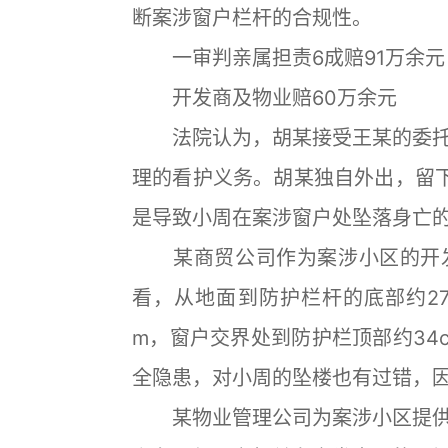
断案涉窗户栏杆的合规性。
一审判亲属担责6成赔91万余元
开发商及物业赔60万余元
法院认为，胡某接受王某的委托
理的看护义务。胡某独自外出，留
是导致小周在案涉窗户处坠落身亡
某商贸公司作为案涉小区的开发
看，从地面到防护栏杆的底部约27
m，窗户交界处到防护栏顶部约34
全隐患，对小周的坠楼也有过错，
某物业管理公司为案涉小区提供