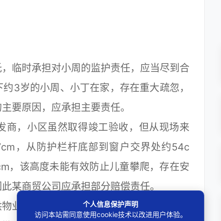
，临时承担对小周的监护责任，应当尽到合
下约3岁的小周、小丁在家，存在重大疏忽，
的主要原因，应承担主要责任。
商，小区虽然取得竣工验收，但从现场来
cm，从防护栏杆底部到窗户交界处约54c
cm，该高度未能有效防止儿童攀爬，存在安
因此某商贸公司应承担部分赔偿责任。
个人信息保护声明
物业服务，对公共区域的安全防范措施是其
访问本站需同意使用cookie技术以改进用户体验。