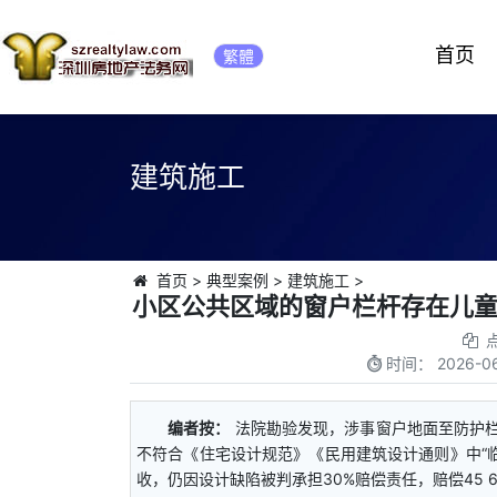
首页
繁體
建筑施工
首页
>
典型案例
>
建筑施工
>
小区公共区域的窗户栏杆存在儿
时间：
2026-06
编者按：
法院勘验发现，涉事窗户地面至防护栏杆
不符合《住宅设计规范》《民用建筑设计通则》中“临
收，仍因设计缺陷被判承担30%赔偿责任，赔偿45 