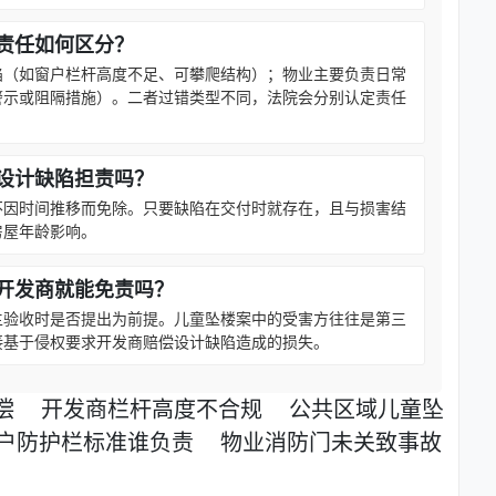
责任如何区分？
陷（如窗户栏杆高度不足、可攀爬结构）；物业主要负责日常
警示或阻隔措施）。二者过错类型不同，法院会分别认定责任
设计缺陷担责吗？
不因时间推移而免除。只要缺陷在交付时就存在，且与损害结
房屋年龄影响。
开发商就能免责吗？
主验收时是否提出为前提。儿童坠楼案中的受害方往往是第三
接基于侵权要求开发商赔偿设计缺陷造成的损失。
偿
开发商栏杆高度不合规
公共区域儿童坠
户防护栏标准谁负责
物业消防门未关致事故