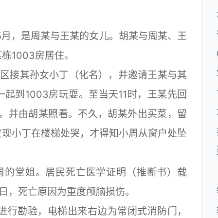
5月，是周某与王某的女儿。胡某与周某、王
栋1003房居住。
小区接其孙女小丁（化名），并邀请王某与其
起到1003房玩耍。至当天11时，王某先回
耍，并由胡某照看。不久，胡某外出买菜，留
发现小丁在楼梯处哭，才得知小周从窗户处坠
的堂姐。居民死亡医学证明（推断书）载
19日，死亡原因为重度颅脑损伤。
场进行勘验，电梯出来右边为常闭式消防门，