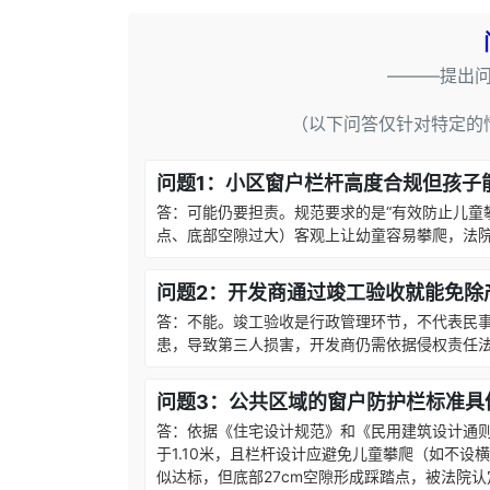
———提出
（以下问答仅针对特定的
问题1：小区窗户栏杆高度合规但孩子
答：可能仍要担责。规范要求的是“有效防止儿童
点、底部空隙过大）客观上让幼童容易攀爬，法
问题2：开发商通过竣工验收就能免除
答：不能。竣工验收是行政管理环节，不代表民
患，导致第三人损害，开发商仍需依据侵权责任
问题3：公共区域的窗户防护栏标准具
答：依据《住宅设计规范》和《民用建筑设计通则
于1.10米，且栏杆设计应避免儿童攀爬（如不设
似达标，但底部27cm空隙形成踩踏点，被法院