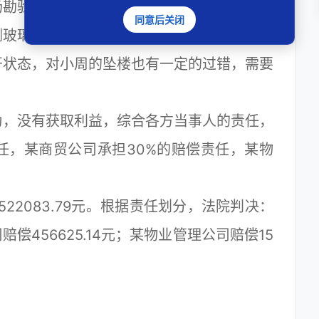
场勘验检查笔录载明西侧防火门被铁线固定住
同意后关闭
侧玻璃窗均呈打开状。即该公司所负责的常闭
开状态，对小周的坠楼也有一定的过错，需要
，没有获取利益，综合各方当事人的责任，
任，某商贸公司承担30%的赔偿责任，某物
2083.79元。根据责任划分，法院判决：
司赔偿456625.14元；某物业管理公司赔偿15