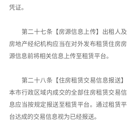
凭证。
第二十七条【房源信息上传】出租人及
房地产经纪机构应当在对外发布租赁住房房
源信息前将相关信息上传至租赁平台。
第二十八条【住房租赁交易信息报送】
本市行政区域内成交的全部住房租赁交易信
息应当按规定报送至租赁平台。通过租赁平
台达成的交易信息视为已经报送。