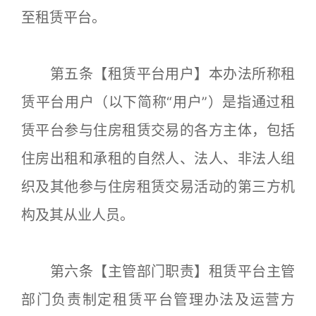
至租赁平台。
第五条【租赁平台用户】本办法所称租
赁平台用户（以下简称“用户”）是指通过租
赁平台参与住房租赁交易的各方主体，包括
住房出租和承租的自然人、法人、非法人组
织及其他参与住房租赁交易活动的第三方机
构及其从业人员。
第六条【主管部门职责】租赁平台主管
部门负责制定租赁平台管理办法及运营方