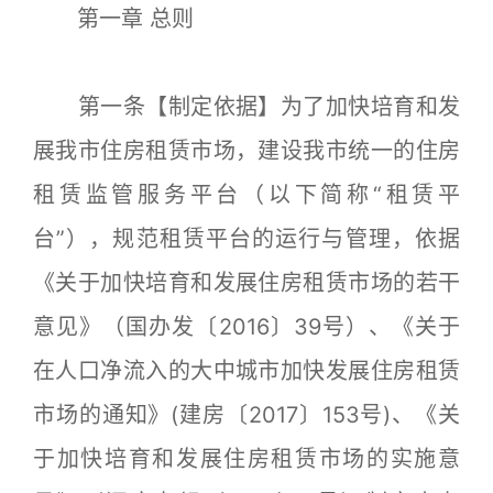
第一章 总则
第一条【制定依据】为了加快培育和发
展我市住房租赁市场，建设我市统一的住房
租赁监管服务平台（以下简称“租赁平
台”），规范租赁平台的运行与管理，依据
《关于加快培育和发展住房租赁市场的若干
意见》（国办发〔2016〕39号）、《关于
在人口净流入的大中城市加快发展住房租赁
市场的通知》(建房〔2017〕153号)、《关
于加快培育和发展住房租赁市场的实施意