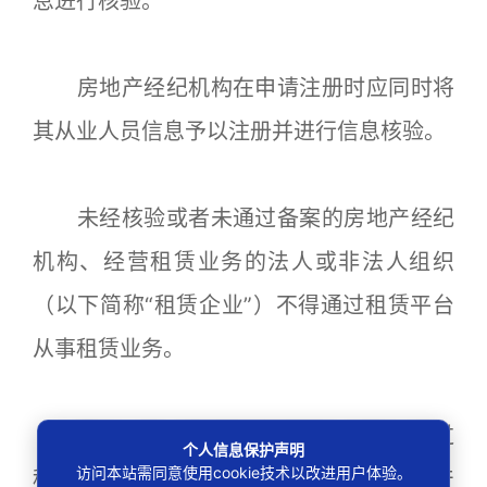
息进行核验。
房地产经纪机构在申请注册时应同时将
其从业人员信息予以注册并进行信息核验。
未经核验或者未通过备案的房地产经纪
机构、经营租赁业务的法人或非法人组织
（以下简称“租赁企业”）不得通过租赁平台
从事租赁业务。
第十一条【房源信息核验】出租人通过
个人信息保护声明
访问本站需同意使用cookie技术以改进用户体验。
租赁平台发布房源信息的，应当提供不动产