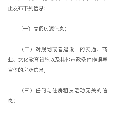
止发布下列信息：
（一）虚假房源信息；
（二）对规划或者建设中的交通、商
业、文化教育设施以及其他市政条件作误导
宣传的房源信息；
（三）任何与住房租赁活动无关的信
息；