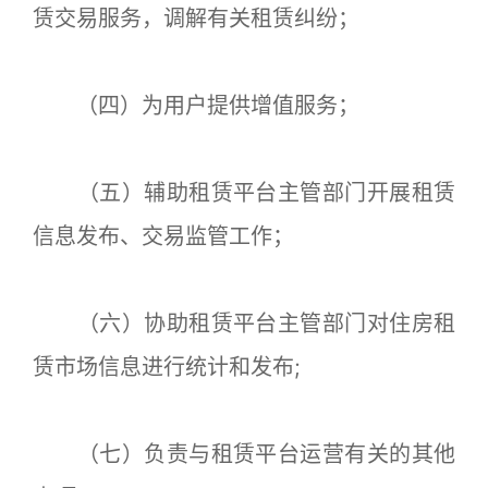
赁交易服务，调解有关租赁纠纷；
（四）为用户提供增值服务；
（五）辅助租赁平台主管部门开展租赁
信息发布、交易监管工作；
（六）协助租赁平台主管部门对住房租
赁市场信息进行统计和发布;
（七）负责与租赁平台运营有关的其他