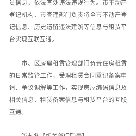
员信息，依法查处违法违规行为。市不动产
登记机构、市查违部门负责将全市不动产登
记信息、历史遗留违法建筑等信息与租赁平
台实现互联互通。
市、区房屋租赁管理部门负责住房租赁
的日常监管工作，受理租赁合同登记备案申
请、争议调解等工作，实现房屋编码信息及
相关信息、租赁备案信息与租赁平台的互联
互通。