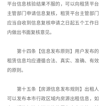
平台信息核验结果不服的，可以向租赁平台
主管部门申请信息复核，租赁平台主管部门
应当自收到信息复核申请之日起五个工作日
内做出书面复核意见。
第十四条【信息发布原则】用户发布的
租赁信息均应遵循合法、真实、准确、有效
的原则。
第十五条【房源信息发布规则】出租人
可以发布本市行政区域内房源出租信息，如