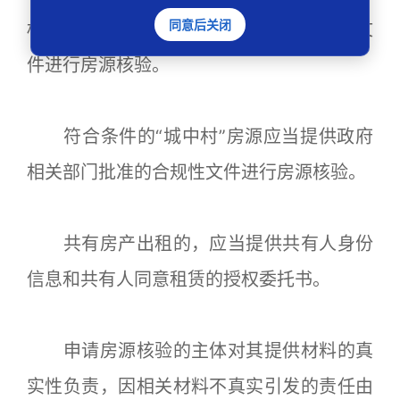
同意后关闭
权证书或者其他能够证明房源权利归属的文
件进行房源核验。
符合条件的“城中村”房源应当提供政府
相关部门批准的合规性文件进行房源核验。
共有房产出租的，应当提供共有人身份
信息和共有人同意租赁的授权委托书。
申请房源核验的主体对其提供材料的真
实性负责，因相关材料不真实引发的责任由