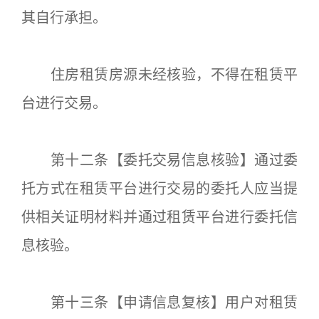
其自行承担。
住房租赁房源未经核验，不得在租赁平
台进行交易。
第十二条【委托交易信息核验】通过委
托方式在租赁平台进行交易的委托人应当提
供相关证明材料并通过租赁平台进行委托信
息核验。
第十三条【申请信息复核】用户对租赁