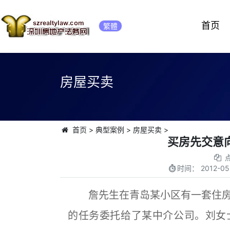
首页
繁體
房屋买卖
首页
>
典型案例
>
房屋买卖
>
买房先交意
时间：
2012-05
詹先生在青岛某小区有一套住房
的任务委托给了某中介公司。刘女