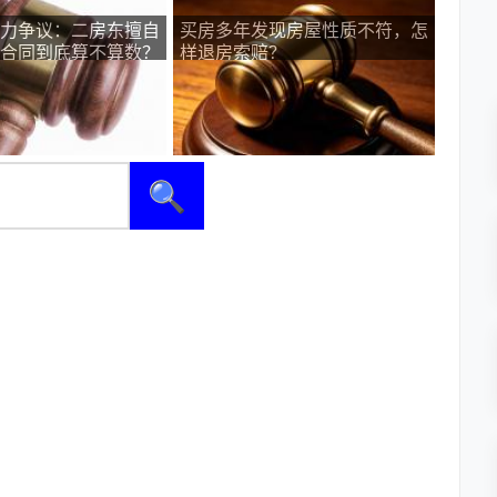
力争议：二房东擅自
买房多年发现房屋性质不符，怎
合同到底算不算数？
样退房索赔？
🔍