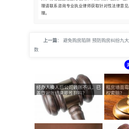
理请联系咨询专业执业律师获取针对性法律意见
理。
上一篇
：
避免购房陷阱 预防购房纠纷九
数
经办人换人后公司赖账不认，已
租房墙面霉
盖章对账结果能推翻吗？
权索赔？