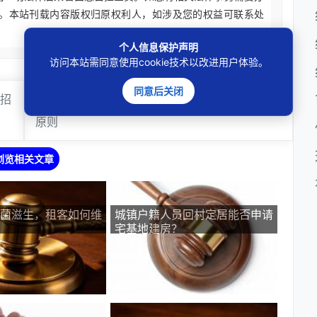
。本站刊载内容版权归原权利人，如涉及您的权益可联系处
个人信息保护声明
访问本站需同意使用cookie技术以改进用户体验。
同意后关闭
大招
下一篇
：
二手房交易谨记买卖不破租赁法律
原则
浏览相关文章
菌滋生，租客如何维
城镇户籍人员回村定居能否申请
宅基地建房？