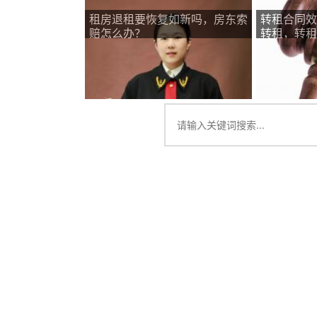
租房退租要恢复如新吗，房东索
转租合同效
赔怎么办？
转租，转租