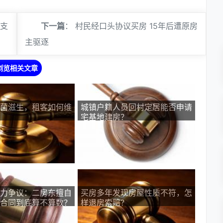
法支
下一篇
：
村民经口头协议买房 15年后遭原房
主驱逐
浏览相关文章
菌滋生，租客如何维
城镇户籍人员回村定居能否申请
宅基地建房？
力争议：二房东擅自
买房多年发现房屋性质不符，怎
合同到底算不算数？
样退房索赔？