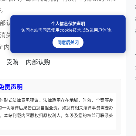
产。
认购权”这个房地产市场的畸形儿，因“内
个人信息保护声明
访问本站需同意使用cookie技术以改进用户体验。
消失了，因此，要减少因“内部认购权”滋生
同意后关闭
“内部认购权”。
受贿
内部认购
免责声明
何形式法律意见建议。法律适用存在地域、时效、个案等差
的一切法律后果皆由您自担全责。如您有相关法律事务需要办
。本站刊载内容版权归原权利人，如涉及您的权益可联系处