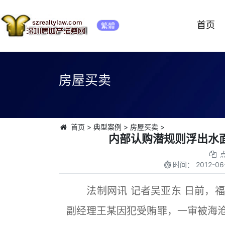
首页
繁體
房屋买卖
首页
>
典型案例
>
房屋买卖
>
内部认购潜规则浮出水
时间：
2012-06
法制网讯 记者吴亚东 日前，福
副经理王某因犯受贿罪，一审被海沧