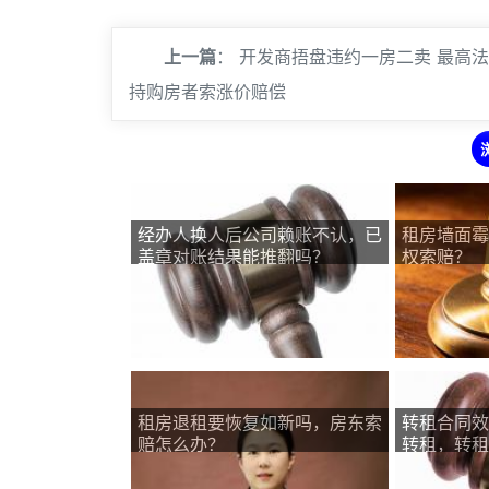
上一篇
：
开发商捂盘违约一房二卖 最高
持购房者索涨价赔偿
经办人换人后公司赖账不认，已
租房墙面霉
盖章对账结果能推翻吗？
权索赔？
租房退租要恢复如新吗，房东索
转租合同效
赔怎么办？
转租，转租