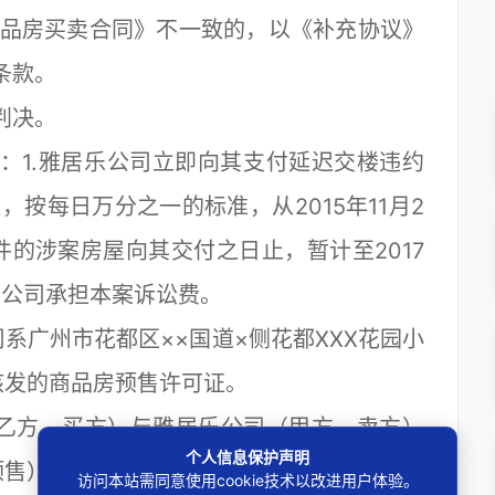
商品房买卖合同》不一致的，以《补充协议》
条款。
判决。
1.雅居乐公司立即向其支付延迟交楼违约
，按每日万分之一的标准，从2015年11月2
的涉案房屋向其交付之日止，暂计至2017
居乐公司承担本案诉讼费。
广州市花都区××国道×侧花都XXX花园小
核发的商品房预售许可证。
（乙方、买方）与雅居乐公司（甲方、卖方）
个人信息保护声明
预售）及附件，约定乙方向甲方购买位于花都
访问本站需同意使用cookie技术以改进用户体验。