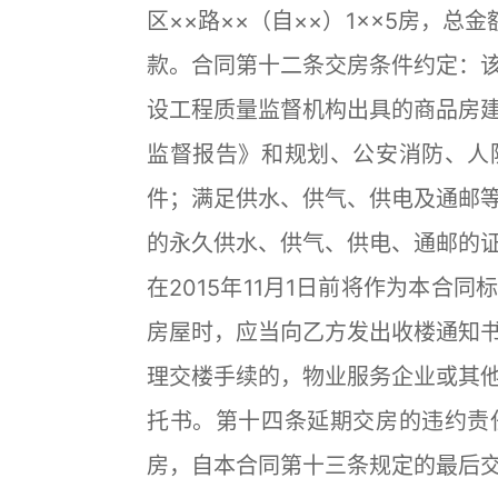
区××路××（自××）1××5房，总
款。合同第十二条交房条件约定：
设工程质量监督机构出具的商品房
监督报告》和规划、公安消防、人
件；满足供水、供气、供电及通邮
的永久供水、供气、供电、通邮的
在2015年11月1日前将作为本合
房屋时，应当向乙方发出收楼通知
理交楼手续的，物业服务企业或其
托书。第十四条延期交房的违约责
房，自本合同第十三条规定的最后