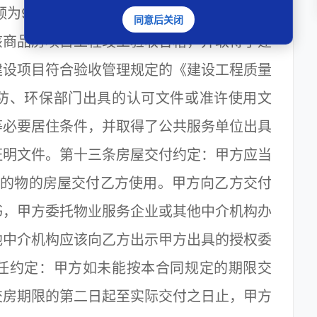
金额为936764元，付款方式为按揭贷款方式付
同意后关闭
该商品房项目工程竣工验收合格，并取得了建
建设项目符合验收管理规定的《建设工程质量
防、环保部门出具的认可文件或准许使用文
等必要居住条件，并取得了公共服务单位出具
证明文件。第十三条房屋交付约定：甲方应当
同标的物的房屋交付乙方使用。甲方向乙方交付
书，甲方委托物业服务企业或其他中介机构办
他中介机构应该向乙方出示甲方出具的授权委
任约定：甲方如未能按本合同规定的期限交
交房期限的第二日起至实际交付之日止，甲方