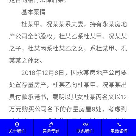
定合同履行法律后果。
基本案情
杜某甲、况某某系夫妻，持有永某房地
产公司全部股权；杜某乙系杜某甲、况某某
之子，杜某丙系杜某乙之女，系杜某甲、况
某某之孙女。
2016年12月6日，因永某房地产公司要
处置存量房产，杜某乙向杜某甲、况某某出
具付款承诺书，载明以其女杜某丙名义以12
万元购买公司名下的存量房屋9处，考虑到
过户费用，请求先将房屋产权过户给女儿杜
关于我们
实务专题
联系我们
电话咨询
某丙，产权证由杜某甲、况某某保管，继续