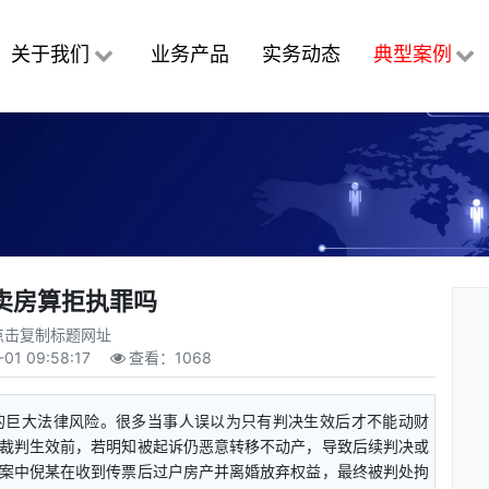
关于我们
业务产品
实务动态
典型案例
卖房算拒执罪吗
点击复制标题网址
01 09:58:17
查看：
1068
产的巨大法律风险。很多当事人误以为只有判决生效后才不能动财
裁判生效前，若明知被起诉仍恶意转移不动产，导致后续判决或
案中倪某在收到传票后过户房产并离婚放弃权益，最终被判处拘