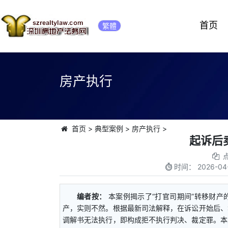
首页
繁體
房产执行
首页
>
典型案例
>
房产执行
>
起诉后
时间：
2026-04-
编者按：
本案例揭示了“打官司期间”转移财
产，实则不然。根据最新司法解释，在诉讼开始后、
调解书无法执行，即构成拒不执行判决、裁定罪。本