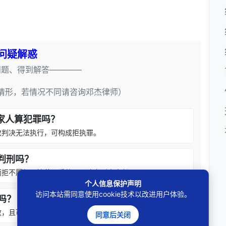
问疑解惑
问题、得到解答————
情形，若情况不同请咨询邓杰律师）
家人算犯罪吗？
致判决无法执行，可构成拒执罪。
判刑吗？
而拒不履行且情节严重的，可追究刑事责任。
个人信息保护声明
访问本站需同意使用cookie技术以改进用户体验。
吗？
效，且可能构成拒执罪。
同意后关闭