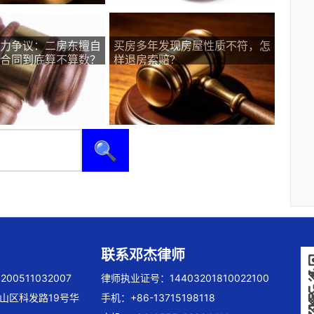
力争议：二房东擅自
买房多年发现房屋性质不符，怎
合同到底算不算数？
样退房索赔？
🔍
联系邓杰律师
00511032007
律师执业证号：14403201810022100
山区科发路19号华
手机：+86-13715198118