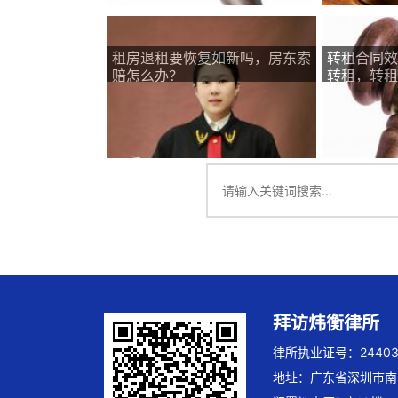
租房退租要恢复如新吗，房东索
转租合同效
赔怎么办？
转租，转租
拜访炜衡律所
律所执业证号：244032
地址：广东省深圳市南