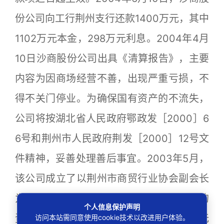
份公司向工行荆州支行还款1400万元，其中
1102万元本金，298万元利息。2004年4月
10日沙商股份公司出具《清算报告》，主要
内容为因商场经营不善，出现严重亏损，不
得不关门停业。为确保国有资产的不流失，
公司将按湖北省人民政府鄂政发［2000］6
6号和荆州市人民政府荆发［2000］12号文
件精神，妥善处理善后事宜。2003年5月，
该公司成立了以荆州市商贸行业协会副会长
为组长的“沙商股份公司清算组”并对公司的
个人信息保护声明
资产及债务进行全面的清理和清算，公司无
访问本站需同意使用cookie技术以改进用户体验。