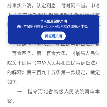
分事实不清，认定利息计付时间不当。申请
人关于工程款利息起算点超出诉讼请求范
个人信息保护声明
围、鉴定结论与客观事实不符的部分申请再
访问本站需同意使用cookie技术以改进用户体验。
审理由成立。
同意后关闭
依照《中华人民共和国民事诉讼法》第
二百零四条、第二百零六条、《最高人民法
院关于适用〈中华人民共和国民事诉讼法〉
的解释》第三百九十五条第一款规定，裁定
如下：
一、指令河北省高级人民法院再审本
案；