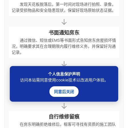
发现天花板脱落后，第一时间对现场进行拍照、录像，
记录受损物品和安全隐患现状，保留好现场原始状态证据。
↓
书面通知房东
通过微信、短信或EMS等书面形式告知房东房屋损坏情
况，明确要求其在合理期限内履行维修义务，并保留好沟通
记录。
↓
个人信息保护声明
委托专业鉴定
访问本站需同意使用cookie技术以改进用户体验。
若房东推诿责任，可委托专业房屋安全鉴定机构对脱落
原因进行鉴定，证明系房屋老化或质量问题导致，而非租客
同意后关闭
使用不当。
↓
自行维修留痕
在房东明确拒绝维修后，租客可寻找有资质的施工团队