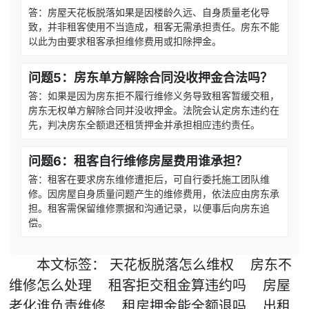
答：房屋天花板脱落如果是因楼龄久远、自身质量老化导
致，并非租客使用不当造成，租客无需承担责任。房东不能
以此为由要求租客承担维修费用或扣除押金。
问题5：房东单方解除合同没收押金合法吗？
答：如果是因为房东拒不履行维修义务导致租客暂缓交租，
房东无权单方解除合同并没收押金。法院会认定房东违约在
先，判决房东全额退还租赁押金并承担相应违约责任。
问题6：租客自行维修房屋费用谁承担？
答：租客在要求房东维修遭拒后，可自行委托施工团队维
修。因房屋自身质量问题产生的维修费用，依法应由房东承
担。租客需保留维修票据和沟通记录，以便事后向房东追
偿。
本文
标签
：
天花板脱落怎么维权
房东不
维修怎么处理
租客拒交租金算违约吗
房屋
老化谁负责维修
租房押金能全额退吗
出租