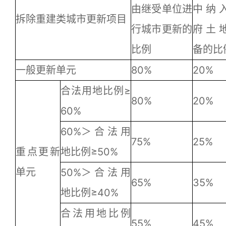
由继受单位进
中纳
拆除重建类城市更新项目
行城市更新的
府土
比例
备的比
一般更新单元
80%
20%
合法用地比例≥
80%
20%
60%
60%＞合法用
75%
25%
重点更新
地比例≥50%
单元
50%＞合法用
65%
35%
地比例≥40%
合法用地比例
55%
45%