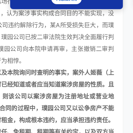
离场行为提供任何事实与法律依据。（二）璞
由，认为案涉事实构成合同目的不能实现，没
公司违约解除行为，某A所受损失巨大，而璞
）璞园公司已按二审法院生效判决全面履行判
璞园公司向本院申请再审，主张撤销二审判
行为相悖。
及本院询问时查明的事实，案外人姬薇（上
时已经知道或者应当知道案涉房屋的性质。且
，则该公司以案涉房屋为注册地址或营业地
涉合同的过程中，璞园公司又以讼争房产不能
付租金，构成根本违约，应当承担违约责任。
责任、免租期、租期等有关约定，以及双方当